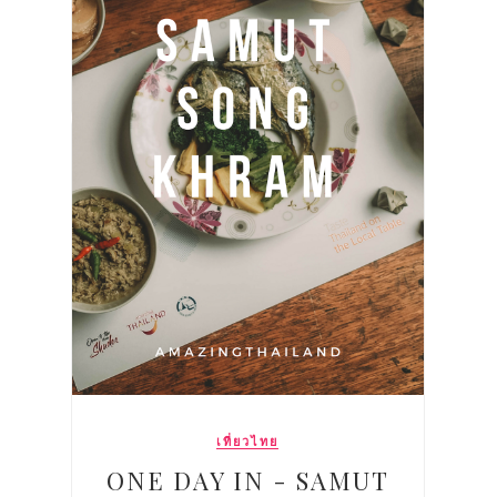
เที่ยวไทย
ONE DAY IN - SAMUT