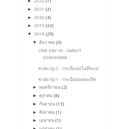
2022
(1)
►
2021
(3)
►
2020
(4)
►
2019
(32)
►
2018
(29)
▼
ธันวาคม
(3)
▼
ONE DAY IN - SAMUT
SONGKRAM -
Krabi Ep.2 - กระบี่แบบไม่มีทะเล
Krabi Ep.1 - กระบี่ออนเดอะบีช
พฤศจิกายน
(2)
►
ตุลาคม
(8)
►
กันยายน
(13)
►
สิงหาคม
(1)
►
เมษายน
(1)
►
มกราคม
(1)
►