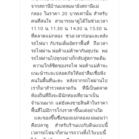
จากสถานีบ้านแหลมมายังสถานีแม่
กลอง ในราคา 20 บาทเท่านั้น สำหรับ
คนที่สนใจ สามารถมาดูได้ในช่วงเวลา
11.10 น. 11.30 น. 14.30 น. 15.30 น.
ที่ตลาดแม่กลอง ช่วงเวลาก่อนและหลัง
รถไฟมา กับร่มเต็มอัตราพื้นที่ ถึงเวลา
รถไฟผ่าน พ่อค้าแม่ค้าพากันหุบร่ม พอ
รถไฟผ่านไปทุกอย่างก็กลับสู่สภาพเดิม
ความใกล้ชิดของรถไฟ พ่อค้าแม่ค้าจะ
แนะนำระยะปลอดภัยให้อย่าลืมเชื่อฟัง
คนในพื้นที่นะคะ หลังจากรถไฟผ่านไป
เราก็มาสำรวจตลาดกัน ที่นี่เป็นตลาด
ท้องถิ่นที่ถึงจะมีนักท่องเที่ยวมาเป็น
จำนวนมาก แต่ยังคงขายสินค้าในราคา
พื้นที่ไม่มีการโก่งราคาขึ้นแต่อย่างใด
และของขึ้นชื่อของแม่กลองแน่นอนว่า
คือปลาทู สำหรับร้านแบกับดินแบบนี้
เวลารถไฟมาก็สามารถวางทิ้งไว้แบบนี้