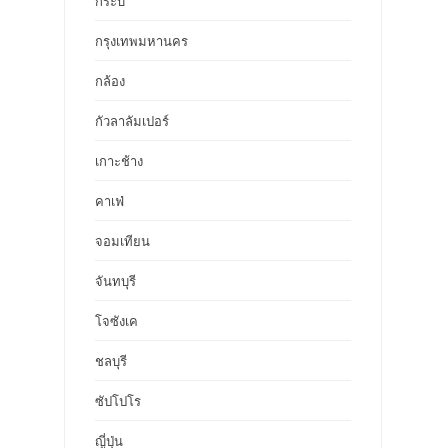
กระบี่
กรุงเทพมหานคร
กล้อง
กัวลาลัมเปอร์
เกาะช้าง
คาเฟ่
จอมเทียน
จันทบุรี
โจซังเค
ชลบุรี
ซัปโปโร
ญี่ปุ่น