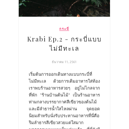
กระบี่
Krabi Ep.2 - กระบี่แบบ
ไม่มีทะเล
ธันวาคม 11, 2561
เริ่มต้นการออกเดินทางแบบกระบี่ที่
ไม่มีทะเล ด้วยการเติมอาหารใส่ท้อง
เราพบร้านอาหารสวยๆ อยู่ไม่ไกลจาก
ที่พัก "ร้านบ้านต้นไม้" เป็นร้านอาหาร
ท่ามกลางบรรยากาศสีเขียวของต้นไม้
และมีลำธารน้ำใสไหลผ่าน จุดยอด
นิยมสำหรับนั่งรับประทานอาหารที่นี่คือ
ริมลำธารสีเขียวสวยแต่ใสมาก