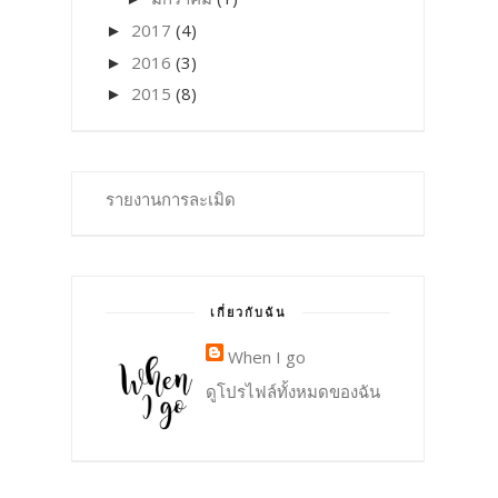
2017
(4)
►
2016
(3)
►
2015
(8)
►
รายงานการละเมิด
เกี่ยวกับฉัน
When I go
ดูโปรไฟล์ทั้งหมดของฉัน