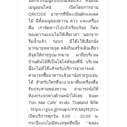
นอกจากเมนูแบบเป็นเล่มแล้ว ที่นี่ยังมี
เมนูออนไลน์ เปิดโดยการอ่าน
QRCODE อาหารที่นี่จะเน้นผักและผล
ไม้ มีทั้งเมนูของหวาน คาว และเครื่อง
ดื่ม เราจัดคาวไปแล้วเรียบร้อย ก็ต่อ
ของหวานแบบไม่ให้เสียเวลา นอกจาก
ริมน้ำแล้ว รอบๆ มีโต๊ะให้เลือกนั่ง
มากมายหลายจุด หลังกินเสร็จเดินเที่ยว
มีจุดให้ถ่ายรูปมากมาย มาถึงบริเวณ
บ้านต้นไม้ที่เป็นไฮไลท์ของที่นี่ บริเวณ
นี้จะไม่มีโต๊ะสำหรับบริการอาหารแต่
สามารถซื้ออาหารแล้วมานั่งถ่ายรูปเล่น
ได้ สำหรับใครที่จะแวะมาดื่มเครื่องดื่ม
รับประทานของหวาน สามารถนั่งให้
ห้องกระจกทางด้านหน้าได้เลย Baan
Ton Mai Cafe' Krabi Thailand พิกัด
: https://goo.gl/maps/PVcMq9EJFCu
เปิดบริการทุกวัน 9.00 - 20.00 น.
กระบี่แบบไม่มีทะเลจุดที่หนึ่ง "คลอง