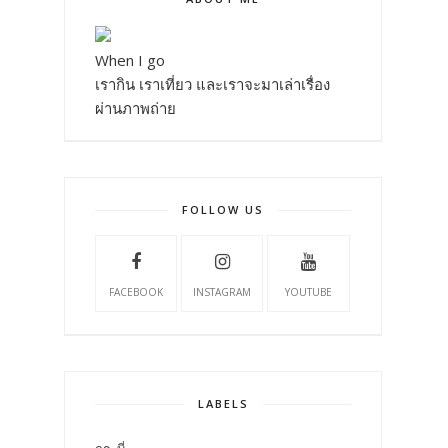
When I go
เรากิน เราเที่ยว และเราจะมาเล่าเรื่อง
ผ่านภาพถ่าย
FOLLOW US
FACEBOOK
INSTAGRAM
YOUTUBE
LABELS