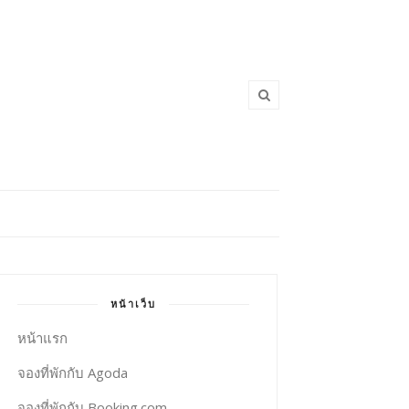
หน้าเว็บ
หน้าแรก
จองที่พักกับ Agoda
จองที่พักกับ Booking.com