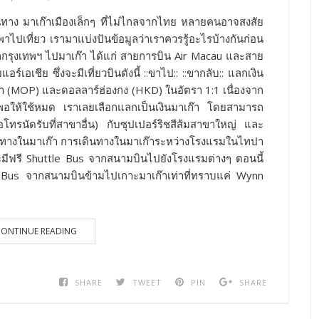
ินทาง มาเก๊าเมืองเล็กๆ ที่ไม่ไกลจากไทย หลายคนอาจสงสัย
ะพาไปเที่ยว เรามาแบ่งปันข้อมูลว่าเราควรรู้อะไรบ้างกันก่อน
ากกรุงเทพฯ ไปมาเก๊า ได้แก่ สายการบิน Air Macau และสาย
์เอเชีย ซึ่งจะมีเที่ยวบินดังนี้ ::ขาไป:: ::ขากลับ:: แลกเงิน
๊า (MOP) และดอลลาร์ฮ่องกง (HKD) ในอัตรา 1:1 เนื่องจาก
แค่พอให้ใช้หมด เราเลยเลือกแลกเป็นเงินมาเก๊า โดยสามารถ
ือโทรนัดรับที่สาขาอื่น) กับซุปเปอร์ริชสีส้มสาขาใหญ่ และ
ินทางในมาเก๊า การเดินทางในมาเก๊าระหว่างโรงแรมในไทปา
มีฟรี Shuttle Bus จากสนามบินไปยังโรงแรมต่างๆ ตอนนี้
e Bus จากสนามบินข้ามไปเกาะมาเก๊าเท่าที่ทราบแค่ Wynn
ONTINUE READING
SHARE
TWEET
PIN
SHARE