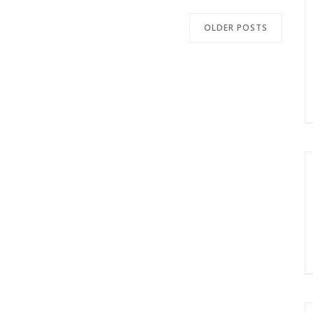
OLDER POSTS