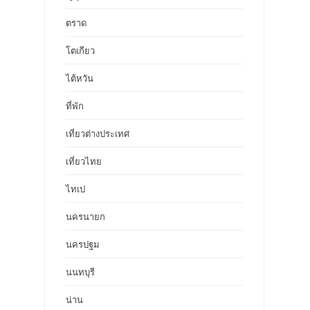
ตราด
โตเกียว
ไต้หวัน
ที่พัก
เที่ยวต่างประเทศ
เที่ยวไทย
ไทเป
นครนายก
นครปฐม
นนทบุรี
น่าน