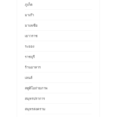
ภูเก็ต
มาเก๊า
มาเลเซีย
เยาวราช
ระยอง
ราชบุรี
ร้านอาหาร
เลนส์
สตูดิโอถ่ายภาพ
สมุทรปราการ
สมุทรสงคราม