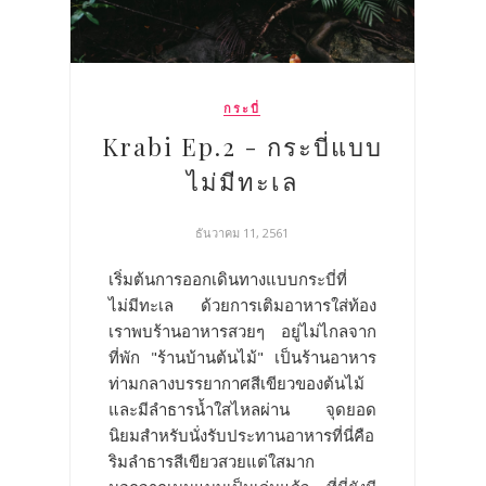
กระบี่
Krabi Ep.2 - กระบี่แบบ
ไม่มีทะเล
ธันวาคม 11, 2561
เริ่มต้นการออกเดินทางแบบกระบี่ที่
ไม่มีทะเล ด้วยการเติมอาหารใส่ท้อง
เราพบร้านอาหารสวยๆ อยู่ไม่ไกลจาก
ที่พัก "ร้านบ้านต้นไม้" เป็นร้านอาหาร
ท่ามกลางบรรยากาศสีเขียวของต้นไม้
และมีลำธารน้ำใสไหลผ่าน จุดยอด
นิยมสำหรับนั่งรับประทานอาหารที่นี่คือ
ริมลำธารสีเขียวสวยแต่ใสมาก