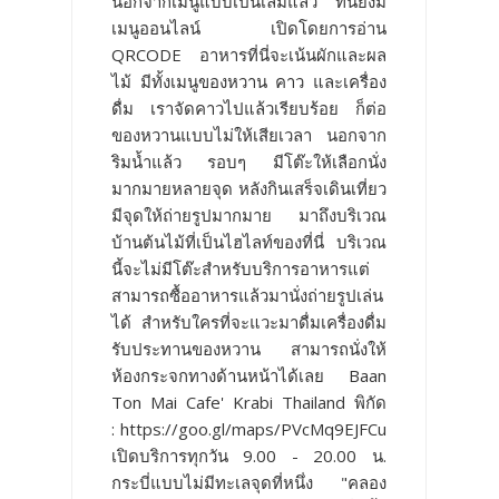
นอกจากเมนูแบบเป็นเล่มแล้ว ที่นี่ยังมี
เมนูออนไลน์ เปิดโดยการอ่าน
QRCODE อาหารที่นี่จะเน้นผักและผล
ไม้ มีทั้งเมนูของหวาน คาว และเครื่อง
ดื่ม เราจัดคาวไปแล้วเรียบร้อย ก็ต่อ
ของหวานแบบไม่ให้เสียเวลา นอกจาก
ริมน้ำแล้ว รอบๆ มีโต๊ะให้เลือกนั่ง
มากมายหลายจุด หลังกินเสร็จเดินเที่ยว
มีจุดให้ถ่ายรูปมากมาย มาถึงบริเวณ
บ้านต้นไม้ที่เป็นไฮไลท์ของที่นี่ บริเวณ
นี้จะไม่มีโต๊ะสำหรับบริการอาหารแต่
สามารถซื้ออาหารแล้วมานั่งถ่ายรูปเล่น
ได้ สำหรับใครที่จะแวะมาดื่มเครื่องดื่ม
รับประทานของหวาน สามารถนั่งให้
ห้องกระจกทางด้านหน้าได้เลย Baan
Ton Mai Cafe' Krabi Thailand พิกัด
: https://goo.gl/maps/PVcMq9EJFCu
เปิดบริการทุกวัน 9.00 - 20.00 น.
กระบี่แบบไม่มีทะเลจุดที่หนึ่ง "คลอง