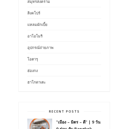
สมุทรสงคราม
สิงคโปร์
แหลมผักเบี้ย
อาโอโมริ
อุปกรณ์ถ่ายภาพ
โอตารุ
ฮ่องกง
ฮาโกดาเตะ
RECENT POSTS
"เมือง – มิตร – ดี" | 9 วัน
9 ย่าน กับ Bangkok