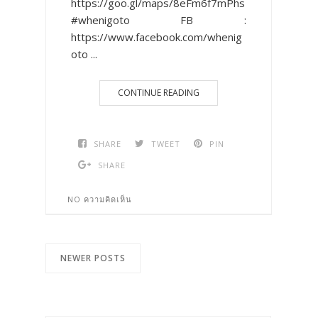
https://goo.gl/maps/8eFm6f7mPhs
#whenigoto FB :
https://www.facebook.com/whenig
oto ...
CONTINUE READING
SHARE
TWEET
PIN
SHARE
NO ความคิดเห็น
NEWER POSTS