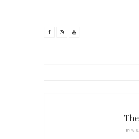
The
BY
WHE