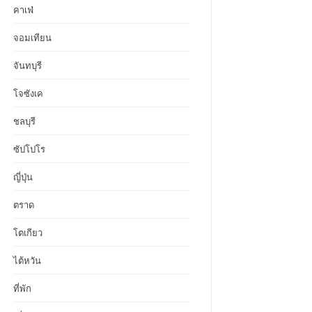
คาเฟ่
จอมเทียน
จันทบุรี
โจซังเค
ชลบุรี
ซัปโปโร
ญี่ปุ่น
ตราด
โตเกียว
ไต้หวัน
ที่พัก