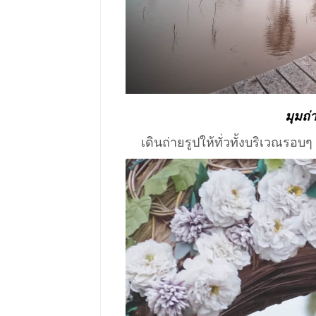
มุมถ
เดินถ่ายรูปให้ทั่วทั้งบริเวณรอ