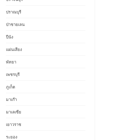
ปราณบุรี
ป่าชายเลน
ปีนัง
แผ่นเสียง
พัทยา
เพชรบุรี
ภูเก็ต
มาเก๊า
มาเลเซีย
เยาวราช
ระยอง