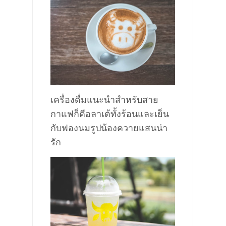
เครื่องดื่มแนะนำสำหรับสาย
กาแฟก็คือลาเต้ทั้งร้อนและเย็น
กับฟองนมรูปน้องควาย
แสนน่า
รัก