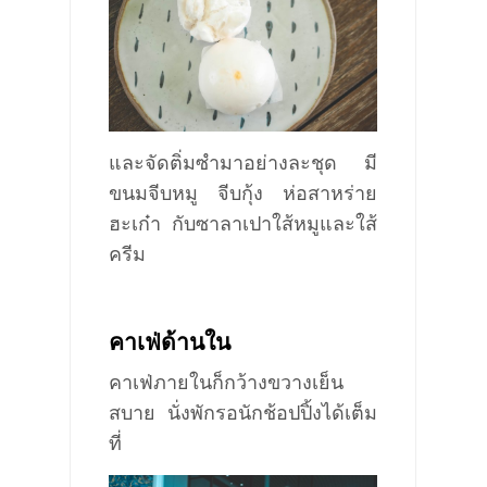
และจัดติ่มซำมาอย่างละชุด มี
ขนมจีบหมู จีบกุ้ง ห่อสาหร่าย
ฮะเก๋า กับซาลาเปาใส้หมูและใส้
ครีม
คาเฟ่ด้านใน
คาเฟ่ภายในก็กว้างขวางเย็น
สบาย นั่งพักรอ
นัก
ช้อปปิ้งได้เต็ม
ที่