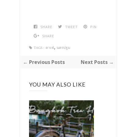
SHARE
TWEET
PIN
SHARE
,
TAGS :
คาเฟ่
นครปฐม
← Previous Posts
Next Posts →
YOU MAY ALSO LIKE