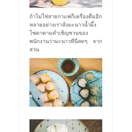
ถ้าไม่ใช่สายกาแฟก็เครื่องดื่มอีก
ห
ลายอย่าง
เราสั่งมะนาวน้ำผึ้ง
โซดาตามคำ
เชิญชวน
ของ
พนักงานว่ามะนาวที่นี่สดๆ จาก
สวน