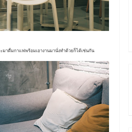
จะมาดื่มกาแฟพร้อมเอางานมานั่งทำด้วยก็ได้เช่นกัน