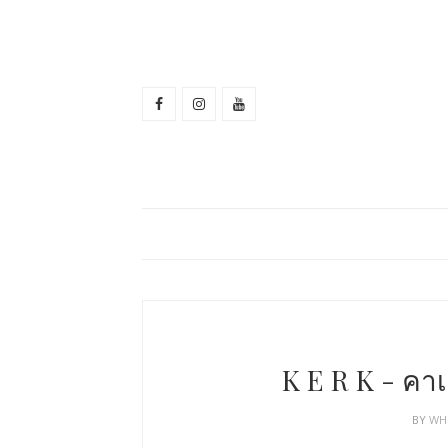
K E R K - คา
BY
WH