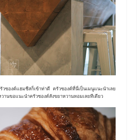
ซองต์แฮมชีสก็เข้าท่าดี ครัวซองต์ที่นี่เป็นเมนูแนะนำเลย
หวานขอแนะนำครัวซองต์สังขยาหวานหอมเลยทีเดียว