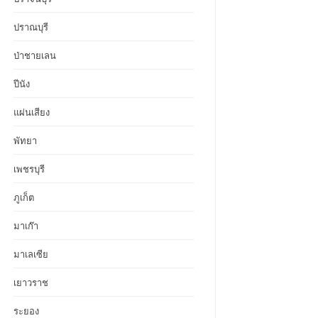
ปราณบุรี
ป่าชายเลน
ปีนัง
แผ่นเสียง
พัทยา
เพชรบุรี
ภูเก็ต
มาเก๊า
มาเลเซีย
เยาวราช
ระยอง