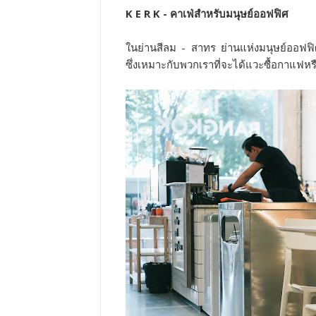
K E R K - คาเฟ่สำหรับมนุษย์ออฟฟิศ
ในย่านสีลม - สาทร ย่านแห่งมนุษย์ออฟฟิ
ซึ่งเหมาะกับพวกเราที่จะได้แวะซื้อกาแฟห