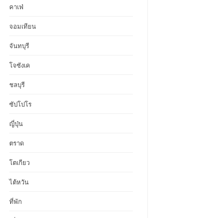
คาเฟ่
จอมเทียน
จันทบุรี
โจซังเค
ชลบุรี
ซัปโปโร
ญี่ปุ่น
ตราด
โตเกียว
ไต้หวัน
ที่พัก